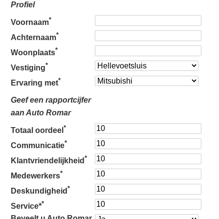
Profiel
*
Voornaam
*
Achternaam
*
Woonplaats
*
Vestiging
*
Ervaring met
Geef een rapportcijfer
aan Auto Romar
*
Totaal oordeel
*
Communicatie
*
Klantvriendelijkheid
*
Medewerkers
*
Deskundigheid
*
Service*
Beveelt u Auto Romar